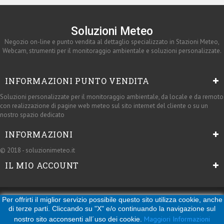
Soluzioni Meteo
Negozio on-line e punto vendita al dettaglio specializzato in Stazioni Meteo,
Webcam, strumenti per il monitoraggio ambientale e soluzioni personalizzate.
INFORMAZIONI PUNTO VENDITA
Soluzioni personalizzate per il monitoraggio ambientale, da locale e da remoto
con realizzazione di pagine web meteo sul sito internet del cliente o su un
nostro spazio dedicato
INFORMAZIONI
© 2018 - soluzionimeteo.it
IL MIO ACCOUNT
Per offrirti il miglior servizio possibile questo sito utilizza cookie, anche
di terze parti. Cliccando su "X" e/o continuando la navigazione sul
Maggiori Informazioni
nostro sito acconsenti all´uso dei cookie.