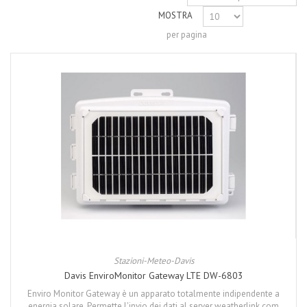
MOSTRA
per pagina
Stazioni-Meteo-Davis
Davis EnviroMonitor Gateway LTE DW-6803
Enviro Monitor Gateway è un apparato totalmente indipendente a
energia solare. Permette l'invio dei dati al server weatherlink.com