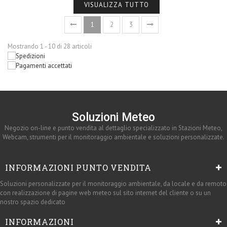
VISUALIZZA TUTTO
1
2
3
Mostrando 1 - 10 di 28 articoli
Soluzioni Meteo
Negozio on-line e punto vendita al dettaglio specializzato in Stazioni Meteo,
Webcam, strumenti per il monitoraggio ambientale e soluzioni personalizzate.
INFORMAZIONI PUNTO VENDITA
Soluzioni personalizzate per il monitoraggio ambientale, da locale e da remoto
con realizzazione di pagine web meteo sul sito internet del cliente o su un
nostro spazio dedicato
INFORMAZIONI