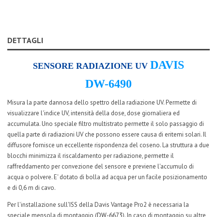
DETTAGLI
DAVIS
SENSORE RADIAZIONE UV
DW-6490
Misura la parte dannosa dello spettro della radiazione UV. Permette di
visualizzare l'indice UV, intensità della dose, dose giornaliera ed
accumulata. Uno speciale filtro multistrato permette il solo passaggio di
quella parte di radiazioni UV che possono essere causa di eritemi solari. Il
diffusore fornisce un eccellente rispondenza del coseno. La struttura a due
blocchi minimizza il riscaldamento per radiazione, permette il
raffreddamento per convezione del sensore e previene l'accumulo di
acqua o polvere. E' dotato di bolla ad acqua per un facile posizionamento
e di 0,6 m di cavo.
Per l'installazione sull'ISS della Davis Vantage Pro2 è necessaria la
speciale mensola di montaggio (
DW-6673
). In caso di montaggio su altre