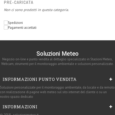
PRE-CARICATA
Non ci sono prodotti in questa categoria.
Soluzioni Meteo
Negozio on-line e punto vendita al dettaglio specializzato in Stazioni Meteo,
Webcam, strumenti per il monitoraggio ambientale e soluzioni personalizzate.
INFORMAZIONI PUNTO VENDITA
Soluzioni personalizzate per il monitoraggio ambientale, da locale e da remoto
con realizzazione di pagine web meteo sul sito internet del cliente o su un
nostro spazio dedicato
INFORMAZIONI
© 2018 - soluzionimeteo.it