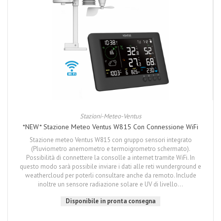
Stazioni-Meteo-Ventus
*NEW* Stazione Meteo Ventus W815 Con Connessione WiFi
Stazione meteo Ventus W815 con gruppo sensori integrato
(Pluviometro anemometro e termoigrometro schermato).
Possibilità di connettere la consolle a internet tramite WiFi. In
questo modo sarà possibile inviare i dati alle reti wunderground e
weathercloud per poterli consultare anche da remoto. Include
inoltre un sensore radiazione solare e UV di livello...
Disponibile in pronta consegna