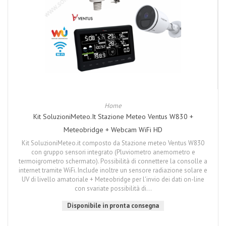
Home
Kit SoluzioniMeteo.it Stazione Meteo Ventus W830 +
Meteobridge + Webcam WiFi HD
Kit SoluzioniMeteo.it composto da Stazione meteo Ventus W830
con gruppo sensori integrato (Pluviometro anemometro e
termoigrometro schermato). Possibilità di connettere la consolle a
internet tramite WiFi. Include inoltre un sensore radiazione solare e
UV di livello amatoriale + Meteobridge per l'invio dei dati on-line
con svariate possibilità di...
Disponibile in pronta consegna