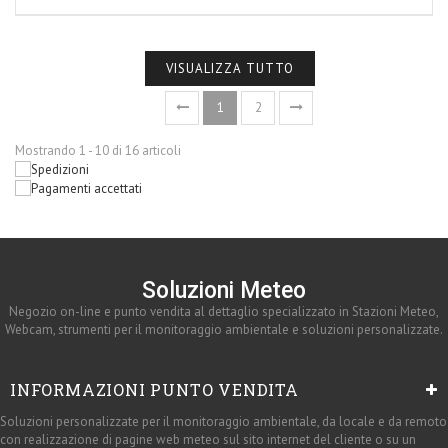
VISUALIZZA TUTTO
1
2
Mostrando 1 - 10 di 16 articoli
Soluzioni Meteo
Negozio on-line e punto vendita al dettaglio specializzato in Stazioni Meteo,
Webcam, strumenti per il monitoraggio ambientale e soluzioni personalizzate.
INFORMAZIONI PUNTO VENDITA
Soluzioni personalizzate per il monitoraggio ambientale, da locale e da remoto
con realizzazione di pagine web meteo sul sito internet del cliente o su un