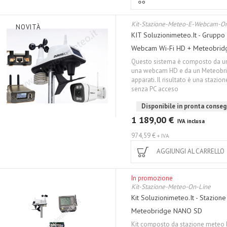
Kit-Stazione-Meteo-E-Webcam-On
NOVITÀ
KIT Soluzionimeteo.it - Gruppo
Webcam Wi-Fi HD + Meteobri
Questo sistema è composto da un
una webcam HD e da un Meteobrid
apparati. Il risultato è una sta
senza PC acceso
Disponibile in pronta conse
1 189,00 €
IVA inclusa
974,59 €
+ IVA
AGGIUNGI AL CARRELLO
In promozione
Kit-Stazione-Meteo-On-Line
Kit Soluzionimeteo.it - Stazio
Meteobridge NANO SD
Kit composto da stazione meteo 