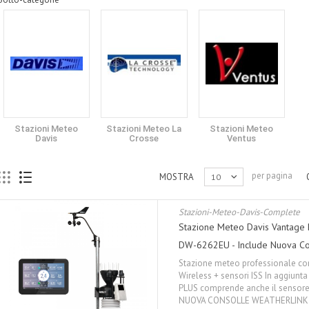
Stazioni Meteo
Stazioni Meteo La
Stazioni Meteo
Davis
Crosse
Ventus
per pagina
MOSTRA
10
Stazioni-Meteo-Davis-Complete
Stazione Meteo Davis Vantage
DW-6262EU - Include Nuova Co
Stazione meteo professionale co
Wireless + sensori ISS In aggiunta
PLUS comprende anche il sensore
NUOVA CONSOLLE WEATHERLINK -V