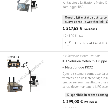
vantaggioso la Stazione Meteo D
datalogger USB.
Questo kit è stato sostituito
nuova consolle weatherlink - C
1 517,68 €
IVA inclusa
1 244,00 €
+ IVA
AGGIUNGI AL CARRELLO
Kit-Stazione-Meteo-On-Line
NOVITÀ
KIT Soluzionimeteo.it - Grupp
+ Meteobridge PRO2
Questo sistema è composto da un
wireless e da un Meteobridge PRO
gruppo sensori. Il risultato è un
senza dover mantenere il PC acceso
Disponibile in pronta conse
1 399,00 €
IVA inclusa