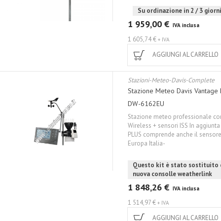
Su ordinazione in 2 / 3 giorni
1 959,00 €
IVA inclusa
1 605,74 €
+ IVA
AGGIUNGI AL CARRELLO
Stazioni-Meteo-Davis-Complete
Stazione Meteo Davis Vantage
DW-6162EU
Stazione meteo professionale co
Wireless + sensori ISS In aggiunta
PLUS comprende anche il sensore 
Europa Italia-
Questo kit è stato sostituito
nuova consolle weatherlink
1 848,26 €
IVA inclusa
1 514,97 €
+ IVA
AGGIUNGI AL CARRELLO