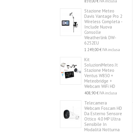
859,00 €
IVA inclusa
Stazione Meteo
Davis Vantage Pro 2
Wireless Completa -
Include Nuova
Consolle
Weatherlink DW-
6252EU
1 249,00 €
IVA inclusa
Kit
SoluzioniMeteo.it
Stazione Meteo
Ventus W830 +
Meteobridge +
Webcam WiFi HD
408,90 €
IVA inclusa
Telecamera
Webcam Foscam HD
Da Esterno Sensore
Ottico 4.0 MP Ultra
Sensibile In
Modalità Notturna