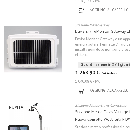
1 146,72 €
+ IVA
AGGIUNGI AL CARRELLO
Stazioni-Meteo-Davis
Davis EnviroMonitor Gateway 
Enviro Monitor Gateway è un app
energia solare. Permette l'invio d
installazioni dove non sono prese
elettrica.
Su ordinazione in 2 / 3 giorni
1 268,90 €
IVA inclusa
1 040,08 €
+ IVA
AGGIUNGI AL CARRELLO
Stazioni-Meteo-Davis-Complete
NOVITÀ
Stazione Meteo Davis Vantage 
Nuova Consolle Weatherlink 
Stazione meteo professionale co