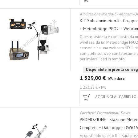
Kit-Stazione-Meteo-E-Webcam-On
KIT Soluzionimeteo.it - Grupp
+ Meteobridge PRO2 + Webca
Questo sistema è composto da un
wireless, da un Meteobridge PRO2 
sensori e da una webcam HD. Il r
completa sul web con telecamera
per inviare i dati in remoto.
Disponibile in pronta conse
1 529,00 €
IVA inclusa
1 253,28 €
+ IVA
AGGIUNGI AL CARRELLO
Pacchetti-Promozionali-Davis
PROMOZIONE - Stazione Meteo 
Completa + Datalogger DW6
Acquistando questo KIT sarà poss