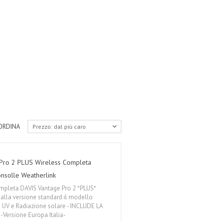
ORDINA
Prezzo: dal più caro
 Pro 2 PLUS Wireless Completa
nsolle Weatherlink
mpleta DAVIS Vantage Pro 2 *PLUS*
 alla versione standard il modello
 UV e Radiazione solare - INCLUDE LA
ersione Europa Italia-