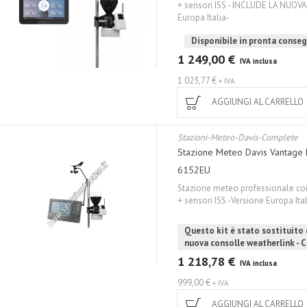
+ sensori ISS - INCLUDE LA NUO
Europa Italia-
Disponibile in pronta conse
1 249,00 €
IVA inclusa
1 023,77 €
+ IVA
AGGIUNGI AL CARRELLO
Stazioni-Meteo-Davis-Complete
Stazione Meteo Davis Vantage
6152EU
Stazione meteo professionale co
+ sensori ISS -Versione Europa Ita
Questo kit è stato sostituito
nuova consolle weatherlink - C
1 218,78 €
IVA inclusa
999,00 €
+ IVA
AGGIUNGI AL CARRELLO