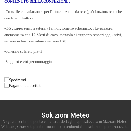
CONTENUTO DELLA CONFEZIONE:
-Consolle con adattatore per l'alimentazione da rete (può funzionare anche
con le sole batterie)
-ISS gruppo sensori esterni (Termoigrometro schermato, pluviometro,
anemometro con 12 Metri di cavo, mensola di supporto sensori aggiuntivi,
se
nsore radiazione solare e sensore UV)
-Schermo solare 5 piatti
-Supporti e viti per montaggio
Soluzioni Meteo
Negozio on-line e punto vendita al dettaglio specializzato in Stazioni Meteo,
Webcam, strumenti per il monitoraggio ambientale e soluzioni personalizzate.