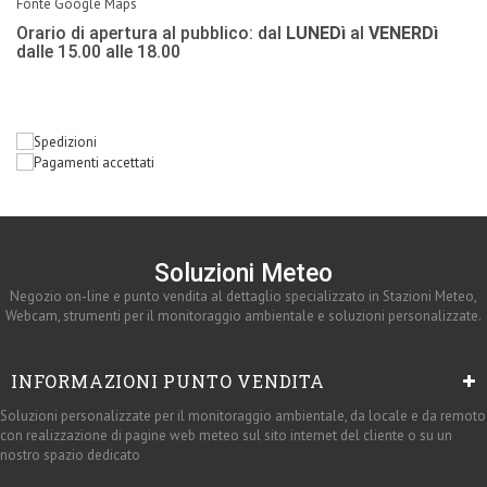
Fonte Google Maps
Orario di apertura al pubblico: dal
LUNEDì
al
VENERDì
dalle 15.00 alle 18.00
Soluzioni Meteo
Negozio on-line e punto vendita al dettaglio specializzato in Stazioni Meteo,
Webcam, strumenti per il monitoraggio ambientale e soluzioni personalizzate.
INFORMAZIONI PUNTO VENDITA
Soluzioni personalizzate per il monitoraggio ambientale, da locale e da remoto
con realizzazione di pagine web meteo sul sito internet del cliente o su un
nostro spazio dedicato