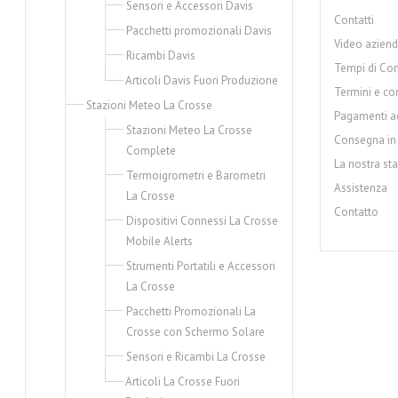
Sensori e Accessori Davis
Contatti
Pacchetti promozionali Davis
Video aziend
Ricambi Davis
Tempi di Co
Articoli Davis Fuori Produzione
Termini e co
Stazioni Meteo La Crosse
Pagamenti ac
Stazioni Meteo La Crosse
Consegna in
Complete
La nostra st
Termoigrometri e Barometri
Assistenza
La Crosse
Contatto
Dispositivi Connessi La Crosse
Mobile Alerts
Strumenti Portatili e Accessori
La Crosse
Pacchetti Promozionali La
Crosse con Schermo Solare
Sensori e Ricambi La Crosse
Articoli La Crosse Fuori