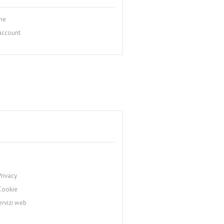
one
account
Privacy
Cookie
ervizi web