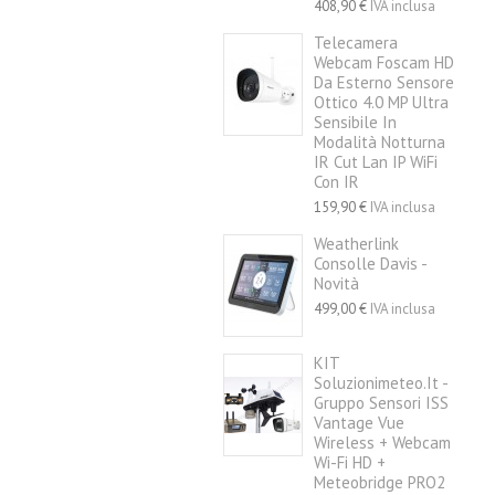
408,90 €
IVA inclusa
Telecamera
Webcam Foscam HD
Da Esterno Sensore
Ottico 4.0 MP Ultra
Sensibile In
Modalità Notturna
IR Cut Lan IP WiFi
Con IR
159,90 €
IVA inclusa
Weatherlink
Consolle Davis -
Novità
499,00 €
IVA inclusa
KIT
Soluzionimeteo.it -
Gruppo Sensori ISS
Vantage Vue
Wireless + Webcam
Wi-Fi HD +
Meteobridge PRO2