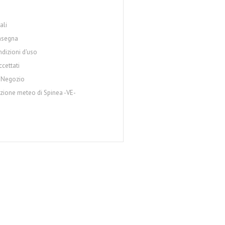
ali
nsegna
ndizioni d'uso
cettati
 Negozio
azione meteo di Spinea -VE-