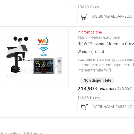
204,10 €
+ IVA
AGGIUNGI AL CARRELLO
In promozione
Stazioni-Meteo-La-Crosse
*NEW* Stazione Meteo La Cros
Wunderground
Stazione meteo con gruppo sensor
anemometro) e termoigrometro. Po
internet tramite WiFi
Non disponibile
214,90 €
240,00 €
IVA inclusa
176,15 €
+ IVA
AGGIUNGI AL CARRELLO
Mostrando 1 - 2 di 2 articoli