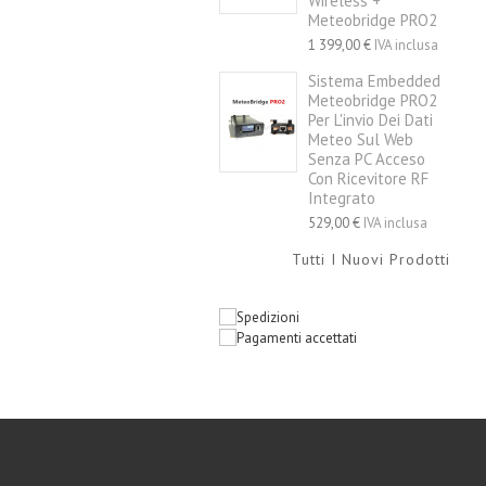
Wireless +
Meteobridge PRO2
1 399,00 €
IVA inclusa
Sistema Embedded
Meteobridge PRO2
Per L'invio Dei Dati
Meteo Sul Web
Senza PC Acceso
Con Ricevitore RF
Integrato
529,00 €
IVA inclusa
Tutti I Nuovi Prodotti