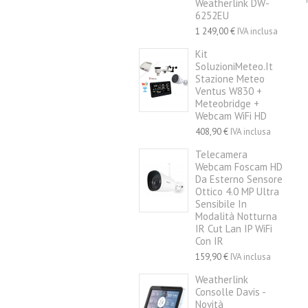
Weatherlink DW-
6252EU
1 249,00 €
IVA inclusa
Kit
SoluzioniMeteo.it
Stazione Meteo
Ventus W830 +
Meteobridge +
Webcam WiFi HD
408,90 €
IVA inclusa
Telecamera
Webcam Foscam HD
Da Esterno Sensore
Ottico 4.0 MP Ultra
Sensibile In
Modalità Notturna
IR Cut Lan IP WiFi
Con IR
159,90 €
IVA inclusa
Weatherlink
Consolle Davis -
Novità