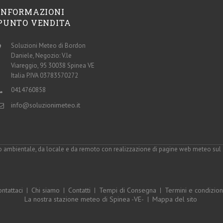
INFORMAZIONI
PUNTO VENDITA
Soluzioni Meteo di Bordon
Daniele, Negozio: V.le
Viareggio, 95 30038 Spinea VE
Italia P.IVA 03783570272
0414760858
info@soluzionimeteo.it
o ambientale, da locale e da remoto con realizzazione di pagine web meteo sul si
ntattaci
Chi siamo
Contatti
Tempi di Consegna
Termini e condizion
La nostra stazione meteo di Spinea -VE-
Mappa del sito