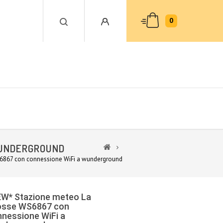
0
WUNDERGROUND
6867 con connessione WiFi a wunderground
EW* Stazione meteo La
osse WS6867 con
nessione WiFi a