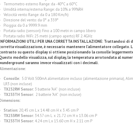
Termometro esterno Range: da -40°C a 60°C
Umidità interna/esterna Range: da 10% a 99%RH
Velocità vento Range: da 0 a 180 Km/h)
Direzione del vento: da 0° a 359°
Pioggia: da 0 a 9999.9 mm
Portata radio (sensori): Fino a 100 metri in campo libero
Portata radio WiFi: 25 metri (campo aperto) RF 2.4GHz
INFORMAZIONI UTILI PER UNA CORRETTA INSTALLAZIONE
: Trattandosi di 
corretta visualizzazione, è necessario mantenere l'alimentatore collegato. 
contrasto su questo display si ottiene posizionando la consolle leggermente 
Questo modello visualizza, sul display, la temperatura arrotondata al numero
wunderground saranno invece visualizzati con i decimali.
Alimentazione:
Consolle
:
5.0 Volt 500mA alimentatore incluso (alimentazione primaria), Alim
LR3 (non incluse)
TX232RW Sensor:
3 batterie "AA" (non incluse)
TX233TH Sensor:
2 batterie "AA" (non incluse)
Dimensions:
S
tation:
20,45 cm L x 14.48 cm H x 3.45 cm P
TX233RW Sensor:
34.57 cm L x 21.72 cm H x 13.06 cm P
TX233TH Sensor:
4.24 cm L x 15.60 cm H x 2.11 cm P