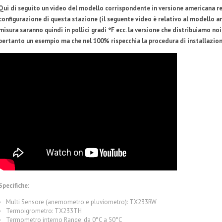
Qui di seguito un video del modello corrispondente in versione americana rel
configurazione di questa stazione (il seguente video è relativo al modello am
misura saranno quindi in pollici gradi °F ecc. la versione che distribuiamo noi 
pertanto un esempio ma che nel 100% rispecchia la procedura di installazio
Specifiche:
Multi Sensore (anemometro e pluviometro): TX233RW
Termoigrometro: TX233TH
Termometro interno Range: da 0°C a 50°C