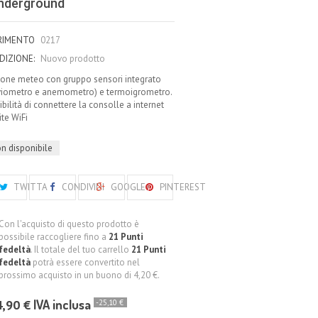
nderground
ERIMENTO
0217
DIZIONE:
Nuovo prodotto
ione meteo con gruppo sensori integrato
viometro e anemometro) e termoigrometro.
bilità di connettere la consolle a internet
ite WiFi
n disponibile
TWITTA
CONDIVIDI
GOOGLE+
PINTEREST
Con l'acquisto di questo prodotto è
possibile raccogliere fino a
21
Punti
fedeltà
. Il totale del tuo carrello
21
Punti
fedeltà
potrà essere convertito nel
prossimo acquisto in un buono di
4,20 €
.
,90 €
IVA inclusa
-25,10 €