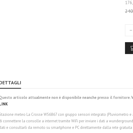
176,
240
DETTAGLI
Questo articolo attualmente non è disponibile neanche presso il fornitore. V
LINK
Stazione meteo La Crosse WS6867 con gruppo sensori integrato (Pluviometro e 
di connettere la consolle a internet tramite WiFi per inviare i dati a wunderground
dati e consultarli da remoto su smartphone e PC direttamente dalla rete gratuit