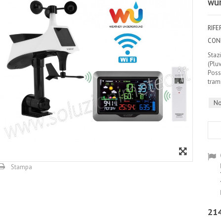
wu
RIF
CON
Staz
(Plu
Possi
tram
No
Stampa
214