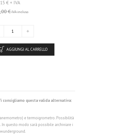
15 € + IVA
,00 €
IVA inclusa
AGGIUNGI AL CARRELLO
i consigliamo questa valida alternativa:
anemometro) e termoigrometro. Possibilità
. In questo modo sarà possibile archiviare i
a wunderground.