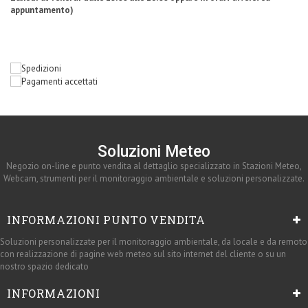
appuntamento)
Soluzioni Meteo
Negozio on-line e punto vendita al dettaglio specializzato in Stazioni Meteo,
Webcam, strumenti per il monitoraggio ambientale e soluzioni personalizzate.
INFORMAZIONI PUNTO VENDITA
Soluzioni personalizzate per il monitoraggio ambientale, da locale e da remoto
con realizzazione di pagine web meteo sul sito internet del cliente o su un
nostro spazio dedicato
INFORMAZIONI