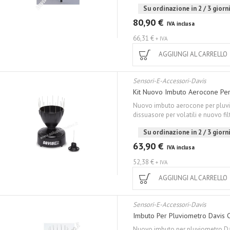
Su ordinazione in 2 / 3 giorni
80,90 €
IVA inclusa
66,31 €
+ IVA
AGGIUNGI AL CARRELLO
Sensori-E-Accessori-Davis
Kit Nuovo Imbuto Aerocone Per
Nuovo imbuto aerocone per pluvi
dissuasore per volatili e nuovo fil
Su ordinazione in 2 / 3 giorni
63,90 €
IVA inclusa
52,38 €
+ IVA
AGGIUNGI AL CARRELLO
Sensori-E-Accessori-Davis
Imbuto Per Pluviometro Davis C
Nuovo imbuto per pluviometro Da