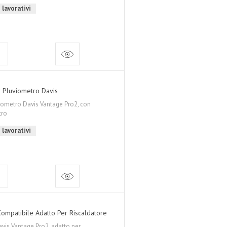
 lavorativi
 Pluviometro Davis
ometro Davis Vantage Pro2, con
tro
 lavorativi
ompatibile Adatto Per Riscaldatore
vis Vantage Pro2, adatto per