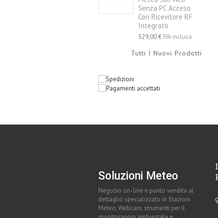
Senza PC Acceso
Con Ricevitore RF
Integrato
529,00 €
IVA inclusa
Tutti I Nuovi Prodotti
Soluzioni Meteo
Negozio on-line e punto vendita al
dettaglio specializzato in Stazioni
Meteo, Webcam, strumenti per il
monitoraggio ambientale e