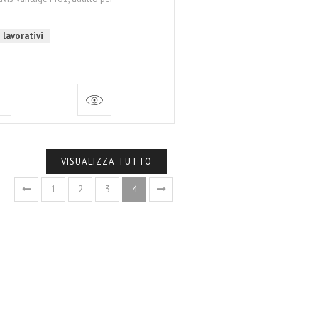
 lavorativi
VISUALIZZA TUTTO
1
2
3
4