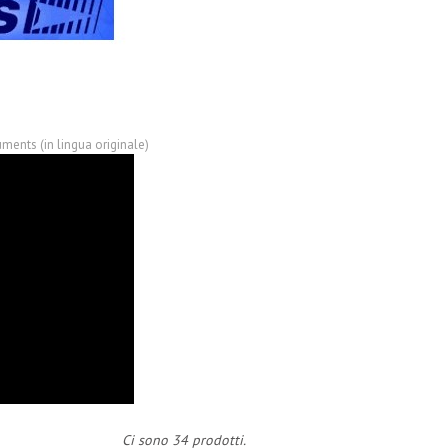
ments (in lingua originale)
Ci sono 34 prodotti.