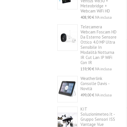
Ventus W830 +
Meteobridge +
Webcam WiFi HD
408,90 €
IVA inclusa
Telecamera
Webcam Foscam HD
Da Esterno Sensore
Ottico 4.0 MP Ultra
Sensibile In
Modalità Notturna
IR Cut Lan IP WiFi
Con IR
159,90 €
IVA inclusa
Weatherlink
Consolle Davis -
Novità
499,00 €
IVA inclusa
KIT
Soluzionimeteo.it -
Gruppo Sensori ISS
Vantage Vue