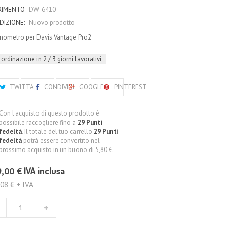
ERIMENTO
DW-6410
DIZIONE:
Nuovo prodotto
ometro per Davis Vantage Pro2
 ordinazione in 2 / 3 giorni lavorativi
TWITTA
CONDIVIDI
GOOGLE+
PINTEREST
Con l'acquisto di questo prodotto è
possibile raccogliere fino a
29
Punti
fedeltà
. Il totale del tuo carrello
29
Punti
fedeltà
potrà essere convertito nel
prossimo acquisto in un buono di
5,80 €
.
,00 €
IVA inclusa
08 € + IVA