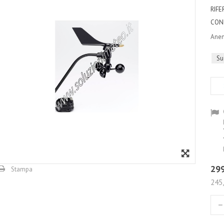
RIF
CON
Anem
Su
299
Stampa
245,