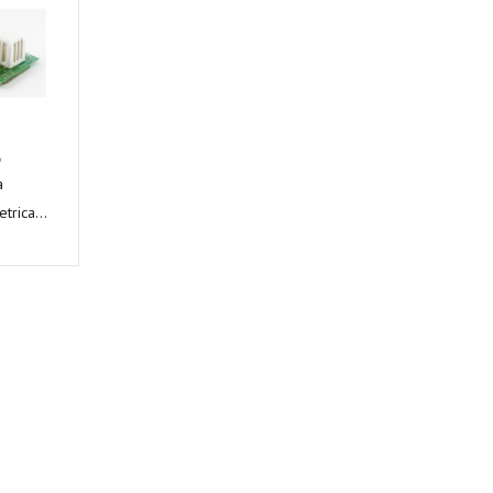
e
a
rica...