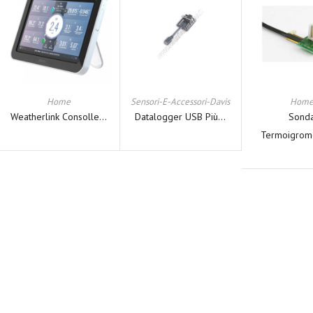
Home
Sensori-E-Accessori-Davis
Hom
Weatherlink Consolle...
Datalogger USB Più...
Sond
Termoigromet