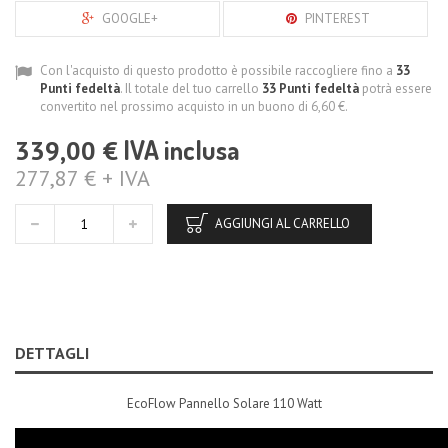
GOOGLE+
PINTEREST
Con l'acquisto di questo prodotto è possibile raccogliere fino a
33
Punti fedeltà
. Il totale del tuo carrello
33
Punti fedeltà
potrà essere
convertito nel prossimo acquisto in un buono di
6,60 €
.
IVA inclusa
339,00 €
277,87 € + IVA
AGGIUNGI AL CARRELLO
DETTAGLI
EcoFlow Pannello Solare 110 Watt