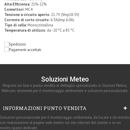
Alta Efficienza:
21%-22%
Connettori:
MC4
Tensione a circuito aperto:
21.7V (Vmp18.5V)
Corrente di corto circuito:
6.3A(Imp 6.0A)
Tipo di cella:
Monocristallina
Temperatura di utilizzo:
da -20 °C a 85 °C
Soluzioni Meteo
Negozio on-line e punto vendita al dettaglio specializzato in Stazioni Meteo,
Webcam, strumenti per il monitoraggio ambientale e soluzioni personalizzate.
INFORMAZIONI PUNTO VENDITA
Soluzioni personalizzate per il monitoraggio ambientale, da locale e da remoto
con realizzazione di pagine web meteo sul sito internet del cliente o su un
nostro spazio dedicato