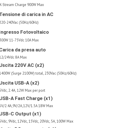
X-Stream Charge 900W Max
Tensione di carica in AC
220-240Vac (50Hz/60Hz)
Ingresso Fotovoltaico
300W 11-75Vdc 10A Max
Carica da presa auto
12/24Vdc 8A Max
Uscita 220V AC (x2)
1400W (Surge 2100W) total, 230Vac (50Hz/60Hz)
Uscita USB-A (x2)
5Vdc, 2.4A, 12W Max per port
USB-A Fast Charge (x1)
5V/2.4A,9V/2A,12V/1.5A 18W Max
USB-C Output (x1)
5Vdc, 9Vdc, 12Vdc, 15Vdc, 20Vdc, 5A, 100W Max