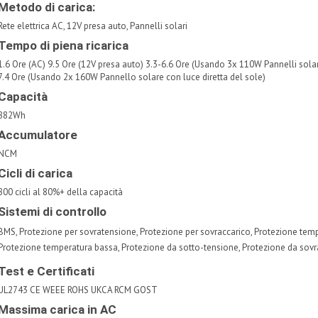
Metodo di carica:
Rete elettrica AC, 12V presa auto, Pannelli solari
Tempo di piena ricarica
1.6 Ore (AC) 9.5 Ore (12V presa auto) 3.3-6.6 Ore (Usando 3x 110W Pannelli solari 
7.4 Ore (Usando 2x 160W Pannello solare con luce diretta del sole)
Capacità
882Wh
Accumulatore
NCM
Cicli di carica
800 cicli al 80%+ della capacità
Sistemi di controllo
BMS, Protezione per sovratensione, Protezione per sovraccarico, Protezione tempe
Protezione temperatura bassa, Protezione da sotto-tensione, Protezione da sovr
Test e Certificati
UL2743 CE WEEE ROHS UKCA RCM GOST
Massima carica in AC