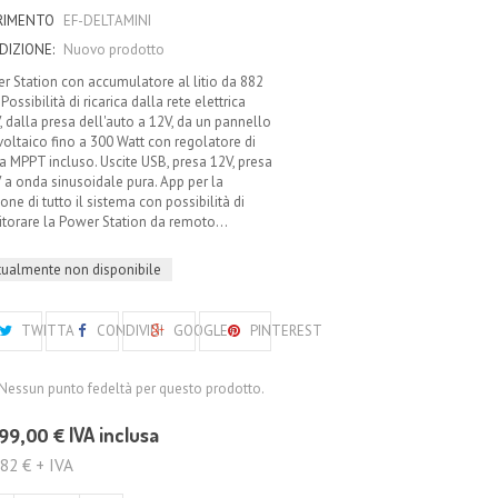
ERIMENTO
EF-DELTAMINI
DIZIONE:
Nuovo prodotto
r Station con accumulatore al litio da 882
Possibilità di ricarica dalla rete elettrica
, dalla presa dell'auto a 12V, da un pannello
voltaico fino a 300 Watt con regolatore di
ca MPPT incluso. Uscite USB, presa 12V, presa
 a onda sinusoidale pura. App per la
one di tutto il sistema con possibilità di
torare la Power Station da remoto...
tualmente non disponibile
TWITTA
CONDIVIDI
GOOGLE+
PINTEREST
Nessun punto fedeltà per questo prodotto.
99,00 €
IVA inclusa
82 € + IVA