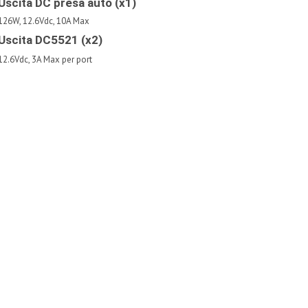
Uscita DC presa auto (x1)
126W, 12.6Vdc, 10A Max
Uscita DC5521 (x2)
12.6Vdc, 3A Max per port