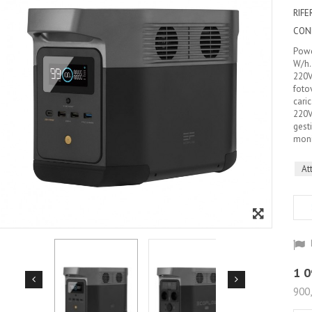
RIF
CON
Powe
W/h. 
220V
foto
cari
220V
gesti
moni
At
1 0
900,