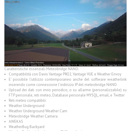
Caratteristiche essenziali Meteobridge NANO:
Compatibilità con Davis Vantage PRO2, Vantage VUE e Weather Envoy
E'
possibile l'utilizzo contemporaneo anche del software weatherlink
inserendo come connessione l'indirizzo IP del meteobridge NANO
Upload dei dati con invio periodico, o su allarme (personalizzabile) su
FTP personale, reti meteo, Database personale MYSQL, email, e Twitter
Reti meteo compatibili:
Weather Underground
Weather Underground Weather Cam
Meteobridge Weather Camera
AWEKAS
WeatherBug Backyard