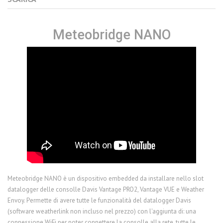
Meteobridge NANO
Meteobridge NANO è un dispositivo embedded da installare nello slot
datalogger delle consolle Davis Vantage PRO2, Vantage VUE e Weather
Envoy. Permette di avere tutte le funzionalità del datalogger Davis
(software weatherlink non incluso nel prezzo) con l'aggiunta di: una
connessione WiFi per poter connettere la consolle alla rete, tutte le