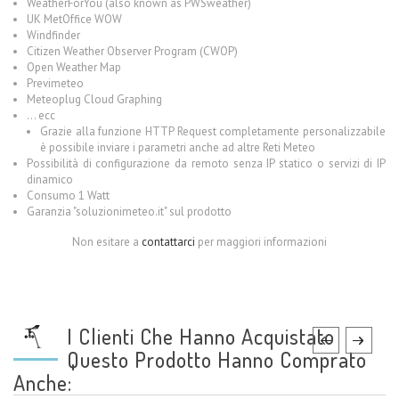
WeatherForYou (also known as PWSweather)
UK MetOffice WOW
Windfinder
Citizen Weather Observer Program (CWOP)
Open Weather Map
Previmeteo
Meteoplug Cloud Graphing
… ecc
Grazie alla funzione HTTP Request completamente personalizzabile
è possibile inviare i parametri anche ad altre Reti Meteo
Possibilità di configurazione da remoto senza IP statico o servizi di IP
dinamico
Consumo 1 Watt
Garanzia "soluzionimeteo.it" sul prodotto
Non esitare a
contattarci
per maggiori informazioni
I Clienti Che Hanno Acquistato
Questo Prodotto Hanno Comprato
Anche: