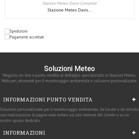
Stazioni-Meteo-Davis-Complete
Stazione Meteo Davis...
Soluzioni Meteo
Negozio on-line e punto vendita al dettaglio specializzato in Stazioni Meteo,
Webcam, strumenti per il monitoraggio ambientale e soluzioni personalizzate.
INFORMAZIONI PUNTO VENDITA
Soluzioni personalizzate per il monitoraggio ambientale, da locale e da remoto
con realizzazione di pagine web meteo sul sito internet del cliente o su un
nostro spazio dedicato
INFORMAZIONI