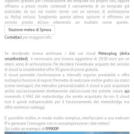
supporto gratuito per l'installazione del template sul proprio sito, oppure
offriamo a prezzi molto contenuti il caricamento di un template già
realizzato da noi sul nostro server con un servizio di archiviazione
su MySql incluso. Scegliendo questa ultima opzione vi offriremo un
servizio pronto all'uso ottenendo un risultato come questo:
Stazione meteo di Spinea
Contattaci
per maggiori info.
Se desiderate invece archiviare i dati sul cloud
Meteoplug (della
smartbedded)
è necessaria una licenza aggiuntiva di 29,00 euro per un
intero anno di archiviazione. Per decidere l'eventuale acquisto del servizio
di cloud la smartbedded offre 30 giorni di prova gratuita.
Il cloud permette l'archiviazione a intervalli regolari prestabiliti e offre
molteplici funzioni di export. Permette di realizzare inoltre grafici sia statici
(come immagini) che interattivi personalizzabili. Il cloud si può acquistare
anche successivamente direttamente dall'account che potrete creare
qui
inserendo il MAC del meteobridge che avrete acquistato da noi. Il cloud
non è quindi indispensabile per il funzionamento del meteobridge ma
offre numerosi vantaggi.
E' possibile inoltre, in modo molto semplice, interfacciarsi a una webcam
IP e generare l'immagine con in sovraimpressione i dati meteo!
Qui sotto un esempio di
FI9900P
: