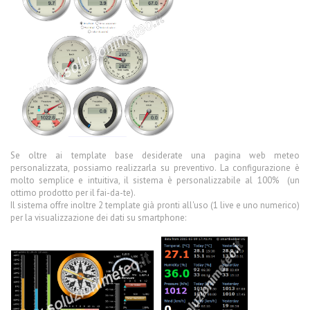
Se oltre ai template base desiderate una pagina web meteo
personalizzata, possiamo realizzarla su preventivo. La configurazione è
molto semplice e intuitiva, il sistema è personalizzabile al 100% (un
ottimo prodotto per il fai-da-te).
Il sistema offre inoltre 2 template già pronti all'uso (1 live e uno numerico)
per la visualizzazione dei dati su smartphone: