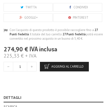
TWITTA
CONDIVIDI
GOOGLE+
PINTEREST
Con l'acquisto di questo prodotto è possibile raccogliere fino a
27
Punti fedeltà
. Il totale del tuo carrello
27
Punti fedeltà
potrà essere
convertito nel prossimo acquisto in un buono di
5,40 €
.
IVA inclusa
274,90 €
225,33 € + IVA
AGGIUNGI AL CARRELLO
DETTAGLI
SCARICA