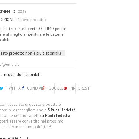
ERIMENTO
0039
DIZIONE:
Nuovo prodotto
ca batterie intelligente. OTTIMO per far
re al meglio e ripristinare le batterie
icabili.
esto prodotto non è più disponibile
sami quando disponibile
TWITTA
CONDIVIDI
GOOGLE+
PINTEREST
Con l'acquisto di questo prodotto è
possibile raccogliere fino a
5
Punti fedeltà
.
Il totale del tuo carrello
5
Punti fedeltà
potrà essere convertito nel prossimo
acquisto in un buono di
1,00 €
.