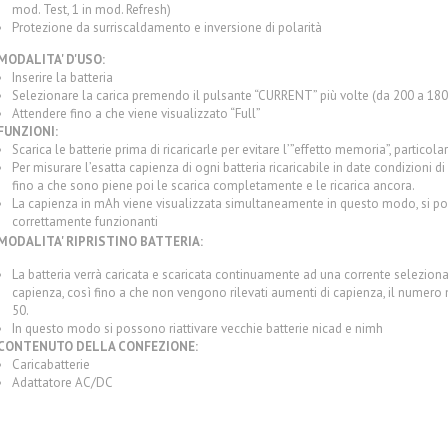
mod. Test, 1 in mod. Refresh)
Protezione da surriscaldamento e inversione di polarità
MODALITA' D'USO:
Inserire la batteria
Selezionare la carica premendo il pulsante “CURRENT” più volte (da 200 a 18
Attendere fino a che viene visualizzato “Full”
FUNZIONI:
Scarica le batterie prima di ricaricarle per evitare l’”effetto memoria”, particol
Per misurare l’esatta capienza di ogni batteria ricaricabile in date condizioni di
fino a che sono piene poi le scarica completamente e le ricarica ancora.
La capienza in mAh viene visualizzata simultaneamente in questo modo, si pos
correttamente funzionanti
MODALITA' RIPRISTINO BATTERIA:
La batteria verrà caricata e scaricata continuamente ad una corrente seleziona
capienza, così fino a che non vengono rilevati aumenti di capienza, il numero ma
50.
In questo modo si possono riattivare vecchie batterie nicad e nimh
CONTENUTO DELLA CONFEZIONE:
Caricabatterie
Adattatore AC/DC