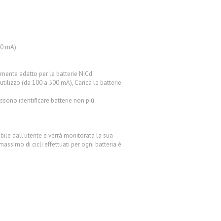
00 mA)
armente adatto per le batterie NiCd.
 utilizzo (da 100 a 500 mA), Carica le batterie
sono identificare batterie non più
bile dall’utente e verrà monitorata la sua
ssimo di cicli effettuati per ogni batteria è