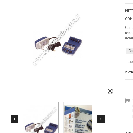
RIF
CON
Cari
rende
ricar
Qu
Avvi