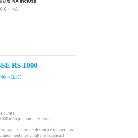
90 €
IVA inclusa
0 € + IVA
SE RS 1000
ONO INCLUSE
 e durata
 a 3000 mAh (milliampere-hours).
h
: voltaggio, corrente di carica e temperatura
aneamente (es 2 batterie in carica, 1 in